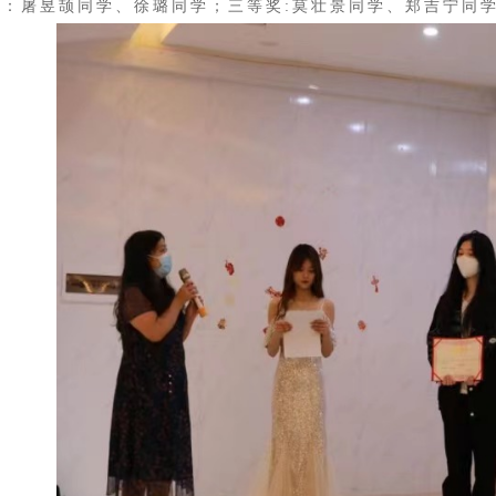
奖：屠昱颉同学、徐璐同学；三等奖:莫壮景同学、郑吉宁同