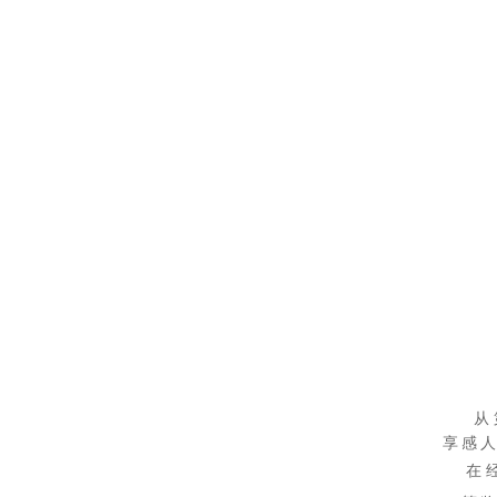
从
享感人
在经