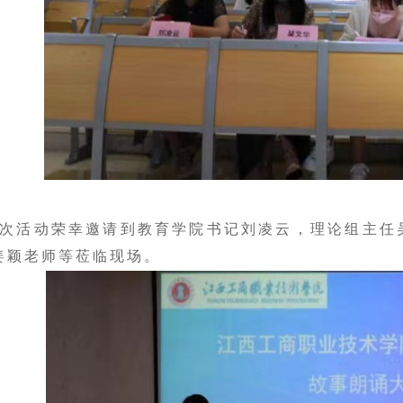
活动荣幸邀请到教育学院书记刘凌云，理论组主任吴
姜颖老师等
莅临现场。