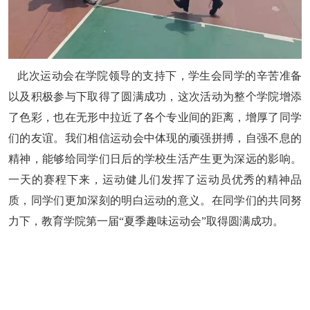
此次运动会在
学院领导的支持下，学生会同学
的辛苦准备
以及
积极参
与
下取得了圆满成功，这次活动为整个
学院
增添
了色彩，也在无形中拉近了
各个
专业间的距离，增厚了同学
们的友谊。我们相信运动会中体现的顽强拼搏，自强不息的
精神
，
能够给同学们日后的学校生活产生
更为
深远的影响。
一天的赛程下来，运动健儿们发挥了运动员优秀的精神品
质，同学们更加深刻的明白运动的意义。在同学们的共同努
力下，教育学院第一届
“
夏季趣味运动会
”
取得
圆满成功。