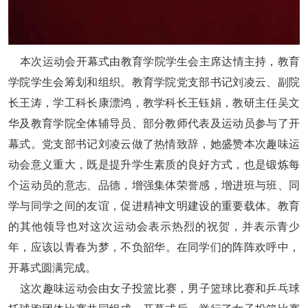
本次运动会开幕式由教育学院
学生会主席达情主持，教育
学院学生会筹划和组织。教育学院党支部书记刘凌云、副院
长王涛，学工科长康漂鸿，教学科长王钰娟，教研主任吴文
华及教育学院全体辅导员、部分教师代表及运动员参与了开
幕式。
党支部书记刘凌云
做了热情致辞
，
她盛赞本次趣味运
动会意义重大，既是提升学生素质的良好方式，也是锻炼每
个运动员的意志、品德，增强集体荣誉感，增进班与班、同
学与同学之间的友谊，促进精神文明建设的重要载体。教育
的其他领导也
对这次运动会表示热烈的祝贺，并表示青少
年，应该
以
青春为
梦
，不负韶华。在
同学们的
阵阵欢呼中，
开幕式圆满
完成
。
这次趣味运动会由女子投篮比赛，男子篮球比赛和乒乓球