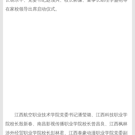
长胡乐平、党委书记赵顶兴、校长郝谦、董事长助理李盛艳等
在家校领导出席启动仪式。
江西航空职业技术学院党委书记潘莹璐、江西科技职业学
院校长殷新春、南昌影视传播职业学院校长曾昌良、江西枫林
涉外经贸职业学院校长彭林君、江西泰豪动漫职业学院党委副