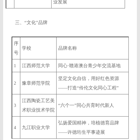
业发展
三、“文化”品牌
序
学校
品牌名称
号
1
江西师范大学
同心·赣港澳台青少年交流基地
坚定文化自信，用好红色资源
2
豫章师范学院
——打造“伶伦文化同心工程”
江西陶瓷工艺美
3
“六个一”同心共育时代新人
术职业技术学院
弘扬爱国精神，培植德育品牌
4
九江职业大学
——许德珩生平事迹展