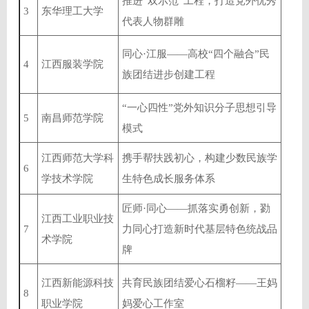
推进“双示范”工程，打造党外优秀
3
东华理工大学
代表人物群雕
同心·江服——高校“四个融合”民
4
江西服装学院
族团结进步创建工程
“一心四性”党外知识分子思想引导
5
南昌师范学院
模式
江西师范大学科
携手帮扶践初心，构建少数民族学
6
学技术学院
生特色成长服务体系
匠师·同心——抓落实勇创新，勠
江西工业职业技
7
力同心打造新时代基层特色统战品
术学院
牌
江西新能源科技
共育民族团结爱心石榴籽——王妈
8
职业学院
妈爱心工作室