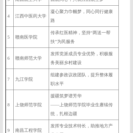
凝心聚力巾帼梦，同心同行健康
4
江西中医药大学
路
传承红医精神，坚持“两送一帮
5
赣南医学院
扶”为民服务
发挥党派成员专业优势，积极服
6
赣南师范大学
务美丽乡村建设
组建参政议政团队，提升整体履
7
九江学院
职水平
援疆筑梦谱芳华
8
上饶师范学院
——上饶师范学院毕业生赓续传
统，扎根边疆
发挥专业技术特长，助推地方产
9
南昌工程学院