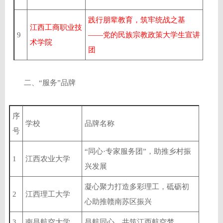
践行朋辈教育，筑牢统战之基
江西工商职业技
9
——党的民族宗教政策大学生宣讲
术学院
团
二、“服务”品牌
序
学校
品牌名称
号
“同心·专家服务团”，助推乡村振
1
江西农业大学
兴发展
凝心聚力打造多彩理工，砥砺初
2
江西理工大学
心助推赣南苏区振兴
3
南昌航空大学
昌航同心，共筑江西航空梦