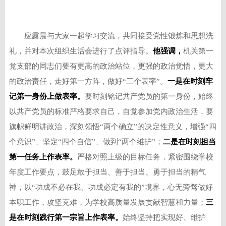
应露晨与大家一起学习交流，共同接受党性锻炼和思想洗
礼，并对本次组织生活会进行了点评指导。
他强调，
机关第一
党支部的同志们要有更高的政治站位，更强的政治觉悟，更大
的政治责任，走好第一方阵，做好“三个表率”。
一是在时刻牢
记第一身份上做表率。
要时刻铭记共产党员的第一身份，始终
以共产党员的标准严格要求自己，自觉参加党内政治生活，要
旗帜鲜明讲政治，深刻领悟“两个确立”的决定性意义，增强“四
个意识”、坚定“四个自信”、做到“两个维护”；
二是在时刻担当
第一任务上作表率。
严格对照上级的目标任务，紧密围绕学校
年度工作要点，鼓足敢于担当、善于担当、勇于担当的精气
神，以“功成不必在我、功成必定有我的”境界，心无旁骛做好
本职工作，攻坚克难，为学校高质量发展贡献智慧和力量；
三
是在时刻践行第一宗旨上作表率。
始终坚持把实现好、维护