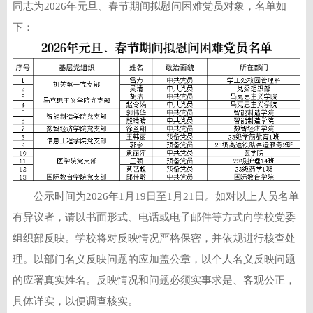
同志为2026年元旦、春节期间拟慰问困难党员对象，名单如
下：
公示时间为2026年1月19日至1月21日。如对以上人员名单
有异议者，请以书面形式、电话或电子邮件等方式向学校党委
组织部反映。学校将对反映情况严格保密，并依规进行核查处
理。以部门名义反映问题的应加盖公章，以个人名义反映问题
的应署真实姓名。反映情况和问题必须实事求是、客观公正，
具体详实，以便调查核实。