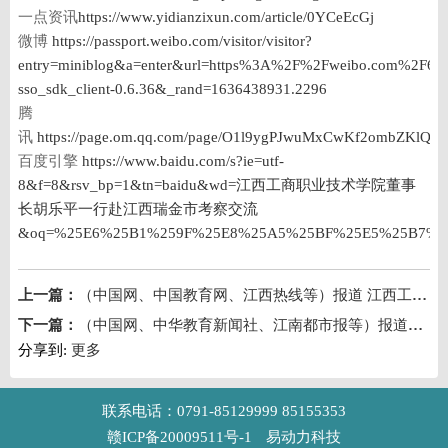
一点资讯
https://www.yidianzixun.com/article/0YCeEcGj
微博
https://passport.weibo.com/visitor/visitor?
entry=miniblog&a=enter&url=https%3A%2F%2Fweibo.com%2F
sso_sdk_client-0.6.36&_rand=1636438931.2296
腾
讯
https://page.om.qq.com/page/O1l9ygPJwuMxCwKf2ombZKlQ0
百度引擎
https://www.baidu.com/s?ie=utf-
8&f=8&rsv_bp=1&tn=baidu&wd=江西工商职业技术学院董事
长胡乐平一行赴江西瑞金市考察交流
&oq=%25E6%25B1%259F%25E8%25A5%25BF%25E5%25B7%25
上一篇：
（中国网、中国教育网、江西热线等）报道 江西工商职业技术学院校领导深入学生宿舍进行督导检查
下一篇：
（中国网、中华教育新闻社、江南都市报等）报道2022届江西省美术与设计学类模拟测试在江西工商职业技术学院举行
分享到:
更多
联系电话：0791-85129999 85155353
赣ICP备20009511号-1
易动力科技