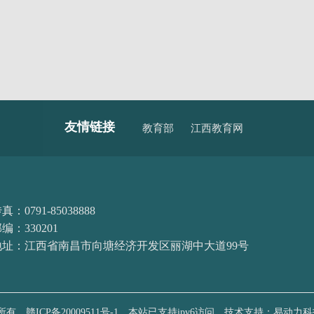
友情链接
教育部
江西教育网
真：0791-85038888
编：330201
地址：江西省南昌市向塘经济开发区丽湖中大道99号
权所有
赣ICP备20009511号-1
本站已支持ipv6访问
技术支持：易动力科